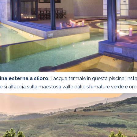
ina esterna a sfioro
. L’acqua termale in questa piscina, inst
e si affaccia sulla maestosa valle dalle sfumature verde e oro