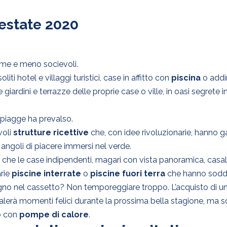
’estate 2020
ime e meno socievoli.
liti hotel e villaggi turistici, case in affitto con
piscina
o addiri
 giardini e terrazze delle proprie case o ville, in oasi segrete 
e spiagge ha prevalso.
voli
strutture ricettive
che, con idee rivoluzionarie, hanno ga
i angoli di piacere immersi nel verde.
he le case indipendenti, magari con vista panoramica, casali, ex
arie
piscine interrate
o
piscine fuori terra
che hanno soddi
o sogno nel cassetto? Non temporeggiare troppo. L’acquisto d
galerà momenti felici durante la prossima bella stagione, ma 
to con
pompe di calore
.