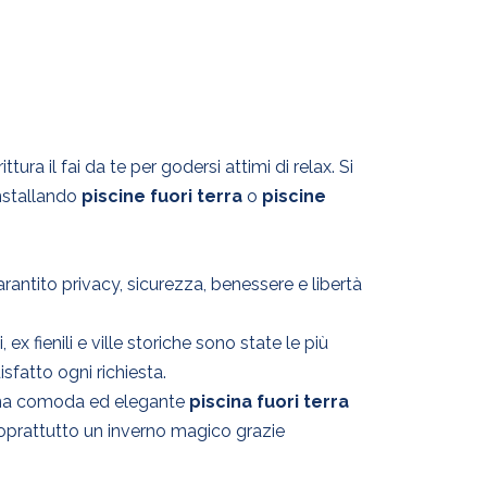
ttura il fai da te per godersi attimi di relax. Si
installando
piscine fuori terra
o
piscine
rantito privacy, sicurezza, benessere e libertà
 fienili e ville storiche sono state le più
sfatto ogni richiesta.
i una comoda ed elegante
piscina fuori terra
soprattutto un inverno magico grazie