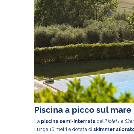
Piscina a picco sul mare
La
piscina semi-interrata
dell
’Hotel Le Sir
Lunga 16 metri e dotata di
skimmer sfiorato