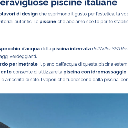
eravigliose piscine italiane
lavori di design
che esprimono il gusto per l’estetica, la voc
itoriali autentici, le
piscine
che abbiamo scelto per te stabil
specchio d’acqua
della
piscina interrata
dell’Adler SPA Res
ggi verdeggianti.
ordo perimetrale
, il piano dell’acqua di questa piscina est
mento
consente di utilizzare la
piscina con idromassaggio
 e arricchita di sale. I vapori che fuoriescono dalla piscina, con