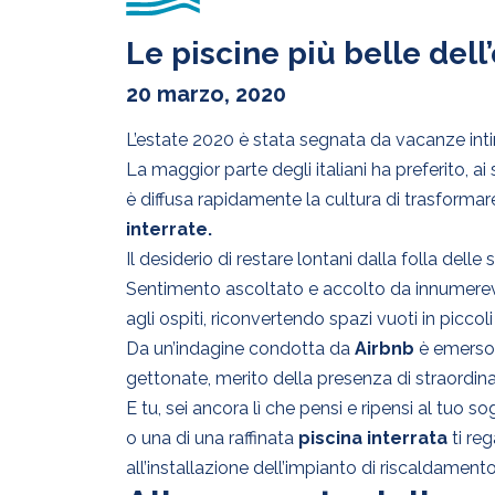
Le piscine più belle dell
20 marzo, 2020
L’estate 2020 è stata segnata da vacanze int
La maggior parte degli italiani ha preferito, ai so
è diffusa rapidamente la cultura di trasformare
interrate.
Il desiderio di restare lontani dalla folla dell
Sentimento ascoltato e accolto da innumere
agli ospiti, riconvertendo spazi vuoti in piccol
Da un’indagine condotta da
Airbnb
è emerso c
gettonate, merito della presenza di straordin
E tu, sei ancora lì che pensi e ripensi al tu
o una di una raffinata
piscina interrata
ti re
all’installazione dell’impianto di riscaldamen