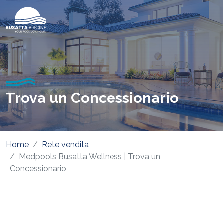
Trova un Concessionario
Home
Rete vendita
Medpools Busatta Wellness | Trova un
Concessionario