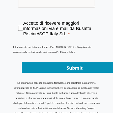
Accetto di ricevere maggiori
informazioni via e-mail da Busatta
Piscine/SCP Italy Srl.
Il trattamento dei dati è conforme all'art. 13 GDPR 679/16 – “Regolamento
europeo sulla protezione dei dati personali” - Privacy Policy
Submit
Le informazioni raccolte su questo formulario sono registrate in un archivio
informatizzato da SCP Europe, per permetterci di rispondere al meglio alle vostre
richieste. Sono archiviate per una durata di 3 anni e sono destinate al servizio
marketing e al servizio commerciale delle nostre filiali europee. Conformemente
alla legge "informatica e libertà", potete esercitare il vostro diritto di accesso ai dati
sul vostro conto e farli rettificare contattando: Service Marketing Europe: