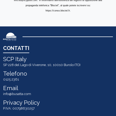
info.eu@scppool.com. Vi informiamo dell'esistenza del registro di opposizione alla
propaganda telefonica "Bloctel", al quale potete iscrivervi su:
https://conso.bloctel.fr.
CONTATTI
SCP Italy
SP 228 del Lago di Viverone, 10, 10010 Burolo (TO)
Telefono
0125 2361
Email
info@busatta.com
Privacy Policy
P.IVA: 00798630257